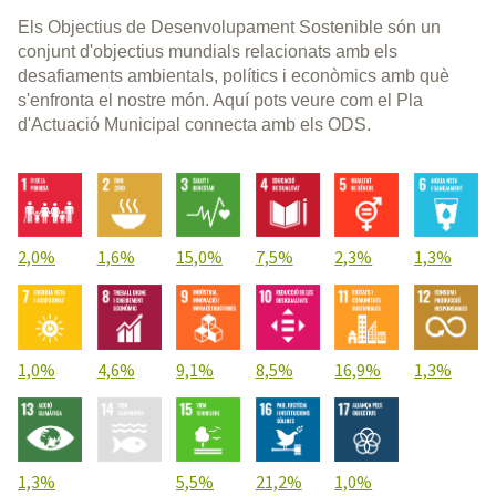
Els Objectius de Desenvolupament Sostenible són un
conjunt d'objectius mundials relacionats amb els
desafiaments ambientals, polítics i econòmics amb què
s'enfronta el nostre món. Aquí pots veure com el Pla
d'Actuació Municipal connecta amb els ODS.
2,0%
1,6%
15,0%
7,5%
2,3%
1,3%
1,0%
4,6%
9,1%
8,5%
16,9%
1,3%
1,3%
5,5%
21,2%
1,0%