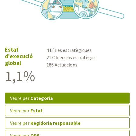
Estat
4 Línies estratègiques
d'execució
21 Objectius estratègics
global
186 Actuacions
1,1%
veure per
Categoria
veure per
Estat
veure per
Regidoria responsable
veure per
ODS