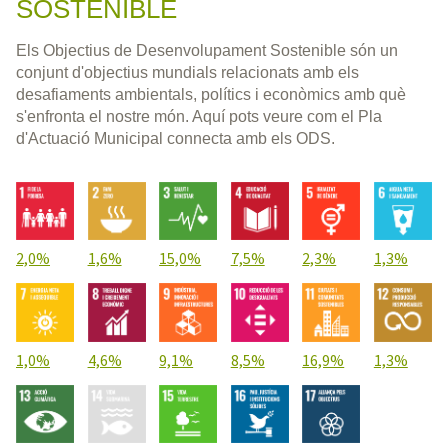
SOSTENIBLE
Els Objectius de Desenvolupament Sostenible són un
conjunt d'objectius mundials relacionats amb els
desafiaments ambientals, polítics i econòmics amb què
s'enfronta el nostre món. Aquí pots veure com el Pla
d'Actuació Municipal connecta amb els ODS.
2,0%
1,6%
15,0%
7,5%
2,3%
1,3%
1,0%
4,6%
9,1%
8,5%
16,9%
1,3%