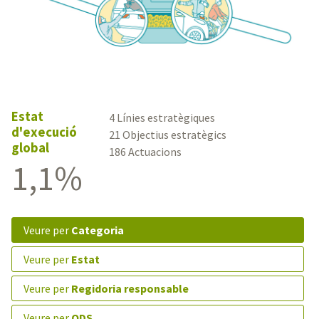
Estat
4 Línies estratègiques
d'execució
21 Objectius estratègics
global
186 Actuacions
1,1%
veure per
Categoria
veure per
Estat
veure per
Regidoria responsable
veure per
ODS