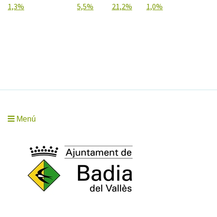
1,3%
5,5%
21,2%
1,0%
Menú