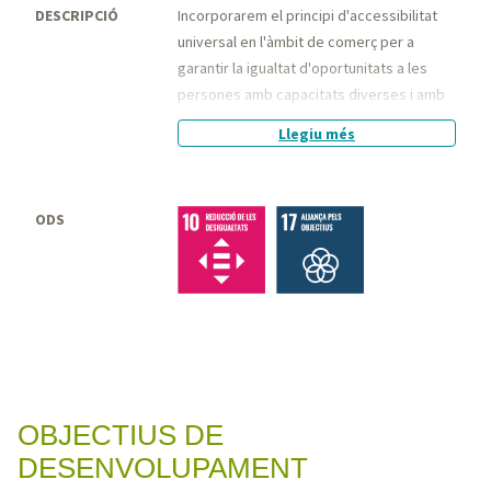
DESCRIPCIÓ
Incorporarem el principi d'accessibilitat
universal en l'àmbit de comerç per a
garantir la igualtat d'oportunitats a les
persones amb capacitats diverses i amb
discapacitat, millorant la senyalització
Llegiu més
dels establiments comercials amb
pictogrames i incorporant en les
comunicacions de les campanyes i
ODS
informacions de l'ajuntament versions
locutades i de lectura accessible per a
facilitar la comprensió de tota la
ciutadania.
OBJECTIUS DE
DESENVOLUPAMENT